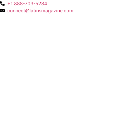
+1 888-703-5284
connect@latinsmagazine.com