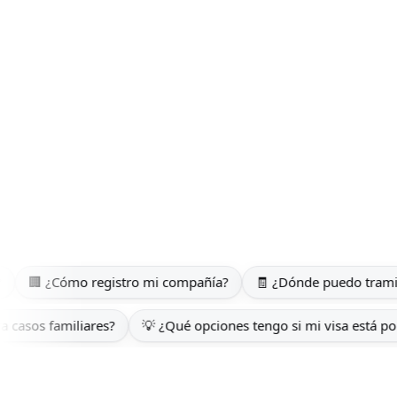
egistro mi compañía?
🧾 ¿Dónde puedo tramitar mi ITIN Num
oyo legal para casos familiares?
💡 ¿Qué opciones tengo si mi