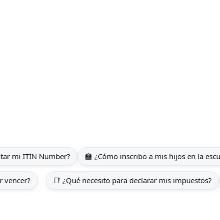
ber?
🏫 ¿Cómo inscribo a mis hijos en la escuela?
💼 ¿Qué 
 visa está por vencer?
📑 ¿Qué necesito para declarar mis